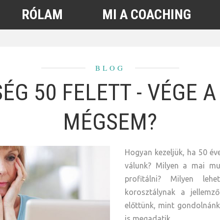
RÓLAM
MI A COACHING
BLOG
G 50 FELETT - VÉGE A
MÉGSEM?
Hogyan kezeljük, ha 50 év
válunk? Milyen a mai mu
profitálni? Milyen le
korosztálynak a jellemző
előttünk, mint gondolnán
is megadatik...