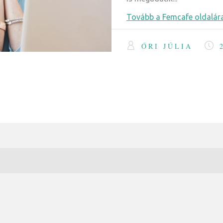
Tovább a Femcafe oldalára
ŐRI JÚLIA
2