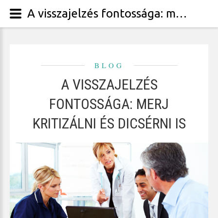
A visszajelzés fontossága: merj kritizálni és dicsérni is
BLOG
A VISSZAJELZÉS
FONTOSSÁGA: MERJ
KRITIZÁLNI ÉS DICSÉRNI IS