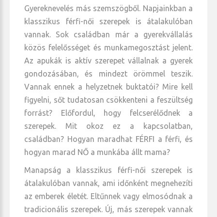
Gyereknevelés más szemszögből. Napjainkban a
klasszikus férfi-női szerepek is átalakulóban
vannak. Sok családban már a gyerekvállalás
közös felelősséget és munkamegosztást jelent.
Az apukák is aktív szerepet vállalnak a gyerek
gondozásában, és mindezt örömmel teszik.
Vannak ennek a helyzetnek buktatói? Mire kell
figyelni, sőt tudatosan csökkenteni a feszültség
forrást? Előfordul, hogy felcserélődnek a
szerepek. Mit okoz ez a kapcsolatban,
családban? Hogyan maradhat FÉRFI a férfi, és
hogyan marad NŐ a munkába állt mama?
Manapság a klasszikus férfi-női szerepek is
átalakulóban vannak, ami időnként megnehezíti
az emberek életét. Eltűnnek vagy elmosódnak a
tradicionális szerepek. Új, más szerepek vannak