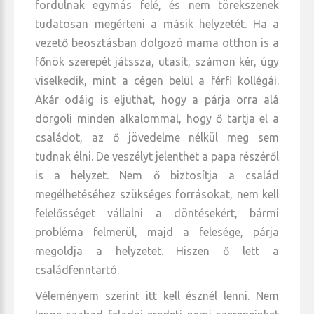
fordulnak egymás felé, és nem törekszenek
tudatosan megérteni a másik helyzetét. Ha a
vezető beosztásban dolgozó mama otthon is a
főnök szerepét játssza, utasít, számon kér, úgy
viselkedik, mint a cégen belül a férfi kollégái.
Akár odáig is eljuthat, hogy a párja orra alá
dörgöli minden alkalommal, hogy ő tartja el a
családot, az ő jövedelme nélkül meg sem
tudnak élni. De veszélyt jelenthet a papa részéről
is a helyzet. Nem ő biztosítja a család
megélhetéséhez szükséges forrásokat, nem kell
felelősséget vállalni a döntésekért, bármi
probléma felmerül, majd a felesége, párja
megoldja a helyzetet. Hiszen ő lett a
családfenntartó.
Véleményem szerint itt kell észnél lenni. Nem