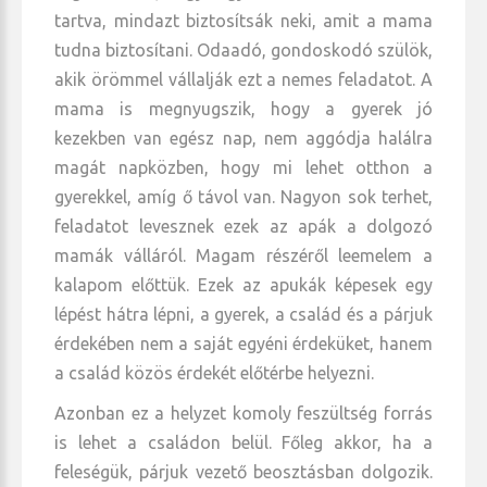
tartva, mindazt biztosítsák neki, amit a mama
tudna biztosítani. Odaadó, gondoskodó szülök,
akik örömmel vállalják ezt a nemes feladatot. A
mama is megnyugszik, hogy a gyerek jó
kezekben van egész nap, nem aggódja halálra
magát napközben, hogy mi lehet otthon a
gyerekkel, amíg ő távol van. Nagyon sok terhet,
feladatot levesznek ezek az apák a dolgozó
mamák válláról. Magam részéről leemelem a
kalapom előttük. Ezek az apukák képesek egy
lépést hátra lépni, a gyerek, a család és a párjuk
érdekében nem a saját egyéni érdeküket, hanem
a család közös érdekét előtérbe helyezni.
Azonban ez a helyzet komoly feszültség forrás
is lehet a családon belül. Főleg akkor, ha a
feleségük, párjuk vezető beosztásban dolgozik.