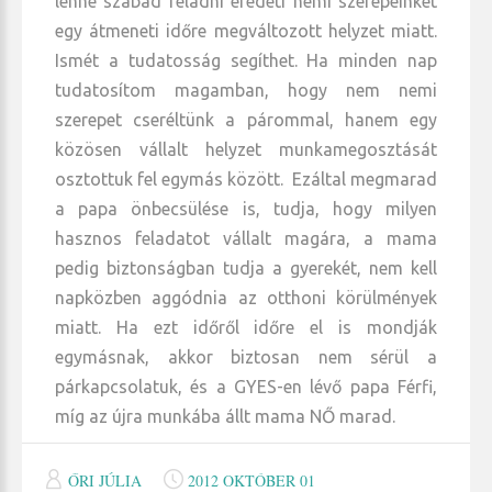
lenne szabad feladni eredeti nemi szerepeinket
egy átmeneti időre megváltozott helyzet miatt.
Ismét a tudatosság segíthet. Ha minden nap
tudatosítom magamban, hogy nem nemi
szerepet cseréltünk a párommal, hanem egy
közösen vállalt helyzet munkamegosztását
osztottuk fel egymás között. Ezáltal megmarad
a papa önbecsülése is, tudja, hogy milyen
hasznos feladatot vállalt magára, a mama
pedig biztonságban tudja a gyerekét, nem kell
napközben aggódnia az otthoni körülmények
miatt. Ha ezt időről időre el is mondják
egymásnak, akkor biztosan nem sérül a
párkapcsolatuk, és a GYES-en lévő papa Férfi,
míg az újra munkába állt mama NŐ marad.
ŐRI JÚLIA
2012 OKTÓBER 01