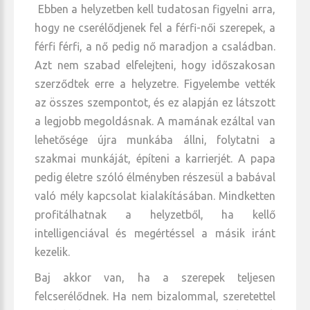
Ebben a helyzetben kell tudatosan figyelni arra,
hogy ne cserélődjenek fel a férfi-női szerepek, a
férfi férfi, a nő pedig nő maradjon a családban.
Azt nem szabad elfelejteni, hogy időszakosan
szerződtek erre a helyzetre. Figyelembe vették
az összes szempontot, és ez alapján ez látszott
a legjobb megoldásnak. A mamának ezáltal van
lehetősége újra munkába állni, folytatni a
szakmai munkáját, építeni a karrierjét. A papa
pedig életre szóló élményben részesül a babával
való mély kapcsolat kialakításában. Mindketten
profitálhatnak a helyzetből, ha kellő
intelligenciával és megértéssel a másik iránt
kezelik.
Baj akkor van, ha a szerepek teljesen
felcserélődnek. Ha nem bizalommal, szeretettel