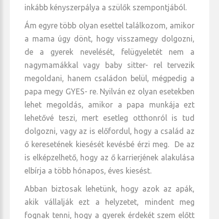
inkább kényszerpálya a szülők szempontjából.
Ám egyre több olyan esettel találkozom, amikor
a mama úgy dönt, hogy visszamegy dolgozni,
de a gyerek nevelését, felügyeletét nem a
nagymamákkal vagy baby sitter- rel tervezik
megoldani, hanem családon belül, mégpedig a
papa megy GYES- re. Nyilván ez olyan esetekben
lehet megoldás, amikor a papa munkája ezt
lehetővé teszi, mert esetleg otthonról is tud
dolgozni, vagy az is előfordul, hogy a család az
ő keresetének kiesését kevésbé érzi meg. De az
is elképzelhető, hogy az ő karrierjének alakulása
elbírja a több hónapos, éves kiesést.
Abban biztosak lehetünk, hogy azok az apák,
akik vállalják ezt a helyzetet, mindent meg
fognak tenni, hogy a gyerek érdekét szem előtt